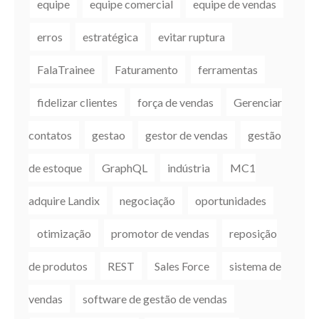
equipe
equipe comercial
equipe de vendas
erros
estratégica
evitar ruptura
FalaTrainee
Faturamento
ferramentas
fidelizar clientes
força de vendas
Gerenciar
contatos
gestao
gestor de vendas
gestão
de estoque
GraphQL
indústria
MC1
adquire Landix
negociação
oportunidades
otimização
promotor de vendas
reposição
de produtos
REST
Sales Force
sistema de
vendas
software de gestão de vendas