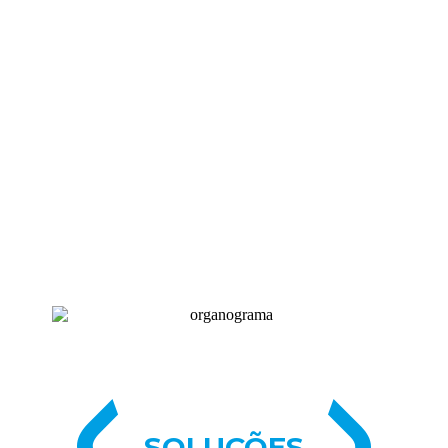
+ 
0
MILHÕES
de pedidos já transferidos
SOLUÇÕES​