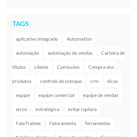
TAGS
aplicativo integrado
Automation
automação
automação de vendas
Carteira de
títulos
cliente
Comissões
Compra dos
produtos
controle de estoque
crm
dicas
equipe
equipe comercial
equipe de vendas
erros
estratégica
evitar ruptura
FalaTrainee
Faturamento
ferramentas