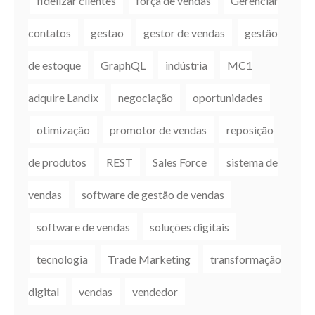
fidelizar clientes
força de vendas
Gerenciar
contatos
gestao
gestor de vendas
gestão
de estoque
GraphQL
indústria
MC1
adquire Landix
negociação
oportunidades
otimização
promotor de vendas
reposição
de produtos
REST
Sales Force
sistema de
vendas
software de gestão de vendas
software de vendas
soluções digitais
tecnologia
Trade Marketing
transformação
digital
vendas
vendedor