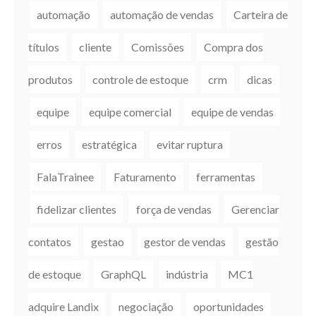
automação
automação de vendas
Carteira de
títulos
cliente
Comissões
Compra dos
produtos
controle de estoque
crm
dicas
equipe
equipe comercial
equipe de vendas
erros
estratégica
evitar ruptura
FalaTrainee
Faturamento
ferramentas
fidelizar clientes
força de vendas
Gerenciar
contatos
gestao
gestor de vendas
gestão
de estoque
GraphQL
indústria
MC1
adquire Landix
negociação
oportunidades