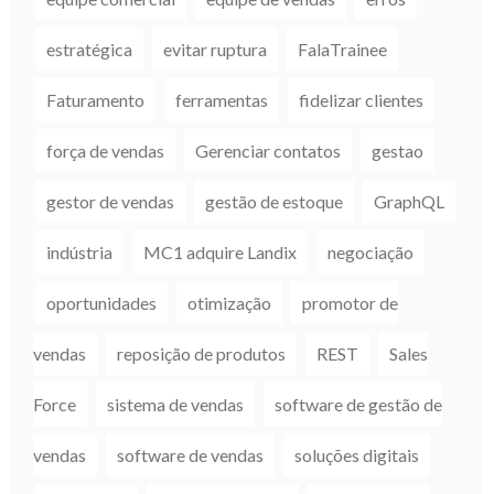
estratégica
evitar ruptura
FalaTrainee
Faturamento
ferramentas
fidelizar clientes
força de vendas
Gerenciar contatos
gestao
gestor de vendas
gestão de estoque
GraphQL
indústria
MC1 adquire Landix
negociação
oportunidades
otimização
promotor de
vendas
reposição de produtos
REST
Sales
Force
sistema de vendas
software de gestão de
vendas
software de vendas
soluções digitais