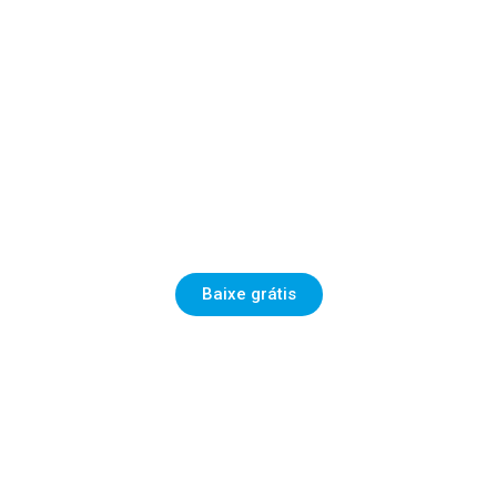
E-BOOK
CONSUMIDOR 4.0: COMO
GERAR VALOR NO
CENÁRIO ATUAL?
Baixe grátis